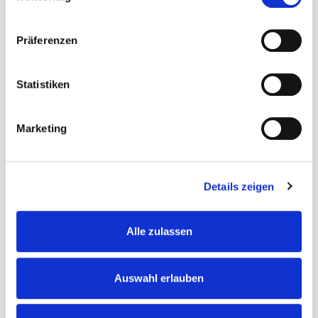
Präferenzen
Statistiken
Marketing
Details zeigen
Alle zulassen
®
TROcarbon
Beutel
Auswahl erlauben
Kompakte Beutel, starke Leistung: Aktivkohle für
zuverlässige Geruchsbindung, optional