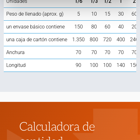
Unidades
1/6
1/3
1/2
1
2
Peso de llenado (aprox. g)
5
10
15
30
60
un envase básico contiene
150
80
60
40
20
una caja de cartón contiene
1.350
800
720
400
240
Anchura
70
70
70
70
70
Longitud
90
100
100
140
150
Calculadora de