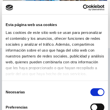
Esta página web usa cookies
Las cookies de este sitio web se usan para personalizar
el contenido y los anuncios, ofrecer funciones de redes
sociales y analizar el tráfico. Además, compartimos
información sobre el uso que haga del sitio web con
nuestros partners de redes sociales, publicidad y análisis
Cantidades de Rubingel
web, quienes pueden combinarla con otra información
que les haya proporcionado o que hayan recopilado a
Las bolsas desecante Rubingel se llenan en unidades según
partir del uso que haya hecho de sus servicios.
DIN 55473. Una unidad desecante corresponde a la
cantidad de desecante que puede adsorber al menos 6 g de
Selección
vapor de agua a 23°C (±2°C) y 40% de humedad relativa en
Necesarias
de
equilibrio con el aire. La norma
DIN 55473
estipula que sólo
consentimiento
se deben utilizar unidades desecantes como unidad de
Preferencias
medida. Las cantidades aproximadas de Rubingel se