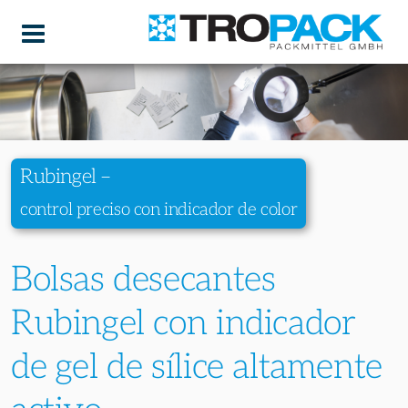
Rubingel –
control preciso con indicador de color
Bolsas desecantes
Rubingel con indicador
de gel de sílice altamente